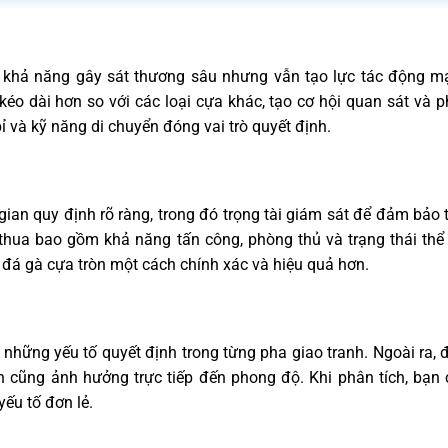
hế khả năng gây sát thương sâu nhưng vẫn tạo lực tác động 
kéo dài hơn so với các loại cựa khác, tạo cơ hội quan sát và 
 bỉ và kỹ năng di chuyển đóng vai trò quyết định.
 gian quy định rõ ràng, trong đó trọng tài giám sát để đảm bảo 
thua bao gồm khả năng tấn công, phòng thủ và trạng thái thể
õi đá gà cựa tròn một cách chính xác và hiệu quả hơn.
 những yếu tố quyết định trong từng pha giao tranh. Ngoài ra, 
n cũng ảnh hưởng trực tiếp đến phong độ. Khi phân tích, bạn
yếu tố đơn lẻ.