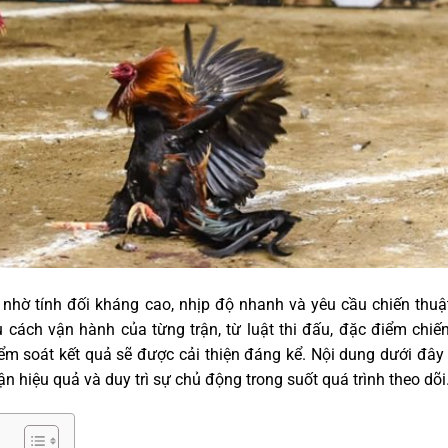
nhờ tính đối kháng cao, nhịp độ nhanh và yêu cầu chiến thuậ
u cách vận hành của từng trận, từ luật thi đấu, đặc điểm chiế
iểm soát kết quả sẽ được cải thiện đáng kể. Nội dung dưới đây
cận hiệu quả và duy trì sự chủ động trong suốt quá trình theo dõi