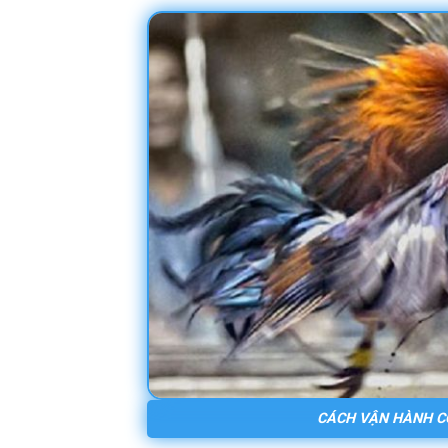
CÁCH VẬN HÀNH CƠ