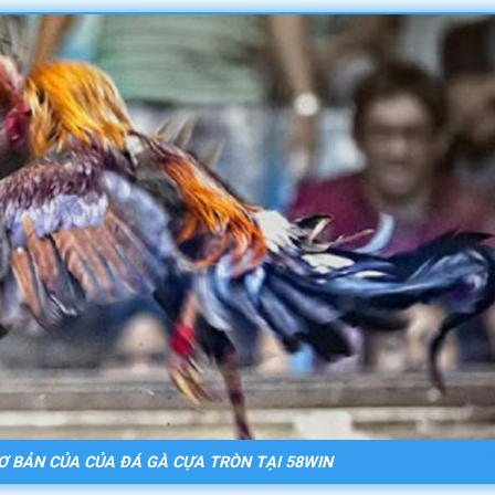
 BẢN CỦA CỦA ĐÁ GÀ CỰA TRÒN TẠI 58WIN