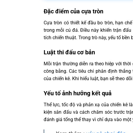
Đặc điểm của cựa tròn
Cựa tròn có thiết kế đầu bo tròn, hạn c
trong mỗi cú đá. Điều này khiến trận đấu 
tích chiến thuật. Trong trò này, yếu tố bền
Luật thi đấu cơ bản
Mỗi trận thường diễn ra theo hiệp với thời
công bằng. Các tiêu chí phân định thắng 
của chiến kê. Khi hiểu luật, bạn sẽ theo d
Yếu tố ảnh hưởng kết quả
Thể lực, tốc độ và phản xạ của chiến kê là
kiện sân đấu và cách chăm sóc trước trậ
đánh giá tổng thể thay vì chỉ dựa vào một 