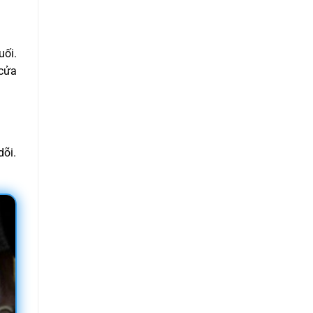
uối.
 cửa
dõi.