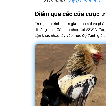
Xem thêm :
vảy gà chọi độc
Điểm qua các cửa cược tr
Trong quá trình tham gia quan sát và phân 
rõ ràng hơn. Các lựa chọn tại 58WIN được 
cận khác nhau tùy vào mức độ đánh giá t