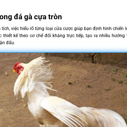
ong đá gà cựa tròn
tích, việc hiểu rõ từng loại cửa cược giúp bạn định hình chiến 
thiết kế theo cơ chế đối kháng trực tiếp, tạo ra nhiều hướng 
rận đấu.