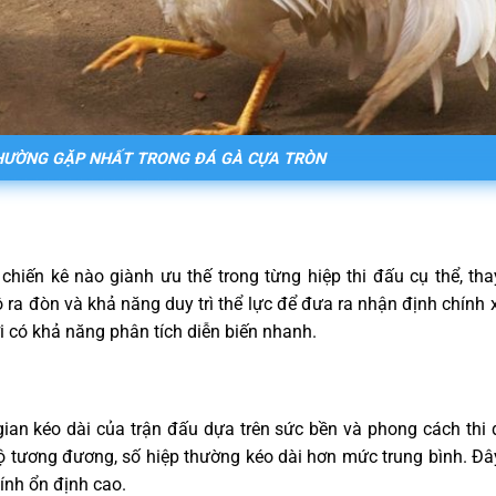
HƯỜNG GẶP NHẤT TRONG ĐÁ GÀ CỰA TRÒN
chiến kê nào giành ưu thế trong từng hiệp thi đấu cụ thể, tha
 ra đòn và khả năng duy trì thể lực để đưa ra nhận định chính 
 có khả năng phân tích diễn biến nhanh.
ian kéo dài của trận đấu dựa trên sức bền và phong cách thi
 độ tương đương, số hiệp thường kéo dài hơn mức trung bình. Đâ
tính ổn định cao.