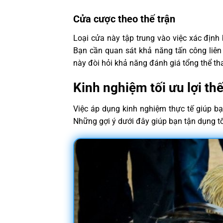
Cửa cược theo thế trận
Loại cửa này tập trung vào việc xác định
Bạn cần quan sát khả năng tấn công liên 
này đòi hỏi khả năng đánh giá tổng thể thay
Kinh nghiệm tối ưu lợi th
Việc áp dụng kinh nghiệm thực tế giúp bạn
Những gợi ý dưới đây giúp bạn tận dụng tố