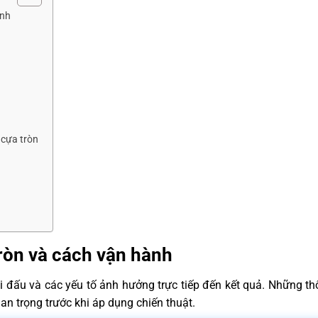
ành
n
 cựa tròn
ròn và cách vận hành
hi đấu và các yếu tố ảnh hưởng trực tiếp đến kết quả. Những t
an trọng trước khi áp dụng chiến thuật.