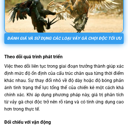
ĐÁNH GIÁ VÀ SỬ DỤNG CÁC LOẠI VẢY GÀ CHỌI ĐỘC TỐI ƯU
Theo dõi quá trình phát triển
Việc theo dõi liên tục trong giai đoạn trưởng thành giúp xác
định mức độ ổn định của cấu trúc chân qua từng thời điểm
khác nhau. Sự thay đổi nhỏ về độ dày hoặc độ bóng phản
ánh tình trạng thể lực tổng thể của chiến kê một cách khá
chính xác. Khi áp dụng phương pháp này, giá trị phân tích
từ vảy gà chọi độc trở nên rõ ràng và có tính ứng dụng cao
hơn trong thực tế.
Đối chiếu với vận động