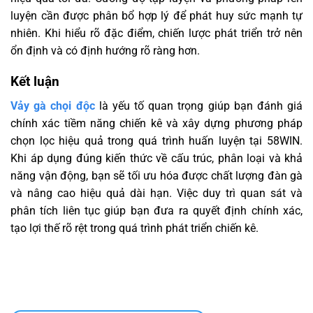
luyện cần được phân bổ hợp lý để phát huy sức mạnh tự
nhiên. Khi hiểu rõ đặc điểm, chiến lược phát triển trở nên
ổn định và có định hướng rõ ràng hơn.
Kết luận
Vảy gà chọi độc
là yếu tố quan trọng giúp bạn đánh giá
chính xác tiềm năng chiến kê và xây dựng phương pháp
chọn lọc hiệu quả trong quá trình huấn luyện tại 58WIN.
Khi áp dụng đúng kiến thức về cấu trúc, phân loại và khả
năng vận động, bạn sẽ tối ưu hóa được chất lượng đàn gà
và nâng cao hiệu quả dài hạn. Việc duy trì quan sát và
phân tích liên tục giúp bạn đưa ra quyết định chính xác,
tạo lợi thế rõ rệt trong quá trình phát triển chiến kê.