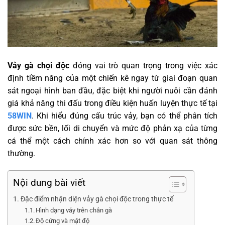
Vảy gà chọi độc
đóng vai trò quan trọng trong việc xác
định tiềm năng của một chiến kê ngay từ giai đoạn quan
sát ngoại hình ban đầu, đặc biệt khi người nuôi cần đánh
giá khả năng thi đấu trong điều kiện huấn luyện thực tế tại
58WIN
. Khi hiểu đúng cấu trúc vảy, bạn có thể phân tích
được sức bền, lối di chuyển và mức độ phản xạ của từng
cá thể một cách chính xác hơn so với quan sát thông
thường.
Nội dung bài viết
Đặc điểm nhận diện vảy gà chọi độc trong thực tế
Hình dạng vảy trên chân gà
Độ cứng và mật độ