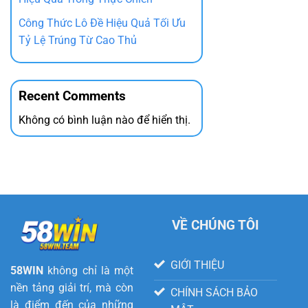
Công Thức Lô Đề Hiệu Quả Tối Ưu
Tỷ Lệ Trúng Từ Cao Thủ
Recent Comments
Không có bình luận nào để hiển thị.
VỀ CHÚNG TÔI
GIỚI THIỆU
58WIN
không chỉ là một
nền tảng giải trí, mà còn
CHÍNH SÁCH BẢO
là điểm đến của những