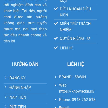
MẬT
trải nghiệm đỉnh cao và
ĐIỀU KHOẢN ĐIỀU
khác biệt. Tại đây, người
KIỆN
chơi được tận hưởng
không gian trực tuyến
MIỄN TRỪ TRÁCH
mượt mà, nơi mọi thao
NHIỆM
tác đều nhanh chóng và
QUYỀN RIÊNG TƯ
tiện lợi
LIÊN HỆ
HƯỚNG DẪN
LIÊN HỆ
BRAND : 58WIN
ĐĂNG KÝ
Web:
ĐĂNG NHẬP
https://knowledgr.io/
NẠP TIỀN
Phone: 0943 762 518
RÚT TIỀN
Email: