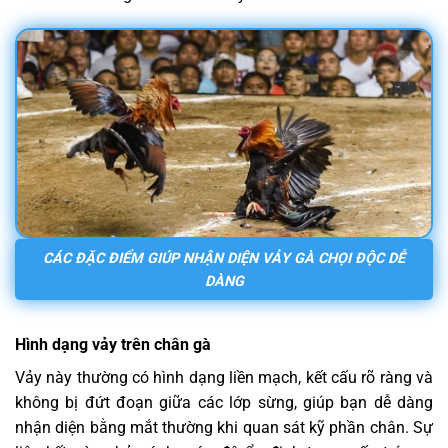
CÁC ĐẶC ĐIỂM GIÚP NHẬN DIỆN VẢY GÀ CHỌI ĐỘC DỄ
DÀNG
Hình dạng vảy trên chân gà
Vảy này thường có hình dạng liền mạch, kết cấu rõ ràng và
không bị đứt đoạn giữa các lớp sừng, giúp bạn dễ dàng
nhận diện bằng mắt thường khi quan sát kỹ phần chân. Sự