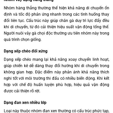
Nhóm hàng thẳng thường thể hiện khả năng di chuyển ổn
định và tốc độ phản ứng nhanh trong các tình huống thay
đổi liên tục. Cấu trúc này giúp chân gà duy trì lực đẩy đều
khi di chuyển, từ đó cải thiện hiệu suất vận động tổng thể.
Người nuôi vảy gà chọi độc thường ưu tiên nhóm này trong
quá trình chọn giống.
Dạng xếp chéo đối xứng
Dạng xếp chéo mang lại khả năng xoay chuyển linh hoạt,
giúp chiến kê dễ dàng thay đổi hướng khi di chuyển trong
không gian hẹp. Đặc điểm này phản ánh khả năng thích
nghi tốt với môi trường thi đấu có nhiều biến động. Khi kết
hợp với chế độ huấn luyện phù hợp, hiệu quả vận động
được cải thiện rõ rệt.
Dạng đan xen nhiều lớp
Loại này thuộc nhóm đan xen thường có cấu trúc phức tạp,