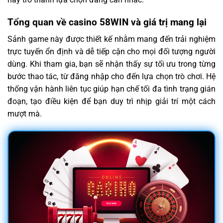
Tổng quan về casino 58WIN và giá trị mang lại
Sảnh game này được thiết kế nhằm mang đến trải nghiệm
trực tuyến ổn định và dễ tiếp cận cho mọi đối tượng người
dùng. Khi tham gia, bạn sẽ nhận thấy sự tối ưu trong từng
bước thao tác, từ đăng nhập cho đến lựa chọn trò chơi. Hệ
thống vận hành liên tục giúp hạn chế tối đa tình trạng gián
đoạn, tạo điều kiện để bạn duy trì nhịp giải trí một cách
mượt mà.