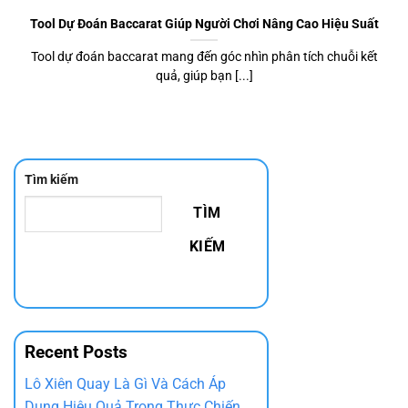
Tool Dự Đoán Baccarat Giúp Người Chơi Nâng Cao Hiệu Suất
Tool dự đoán baccarat mang đến góc nhìn phân tích chuỗi kết
quả, giúp bạn [...]
Tìm kiếm
TÌM
KIẾM
Recent Posts
Lô Xiên Quay Là Gì Và Cách Áp
Dụng Hiệu Quả Trong Thực Chiến