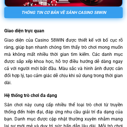
THÔNG TIN CƠ BẢN VỀ SẢNH CASINO 58WIN
Giao diện trực quan
Giao diện của Casino 58WIN được thiết kế với bố cục rõ
ràng, giúp bạn nhanh chóng tìm thấy trò chơi mong muốn
mà không mất nhiều thời gian tìm kiếm. Các danh mục
được sắp xếp khoa học, hỗ trợ điều hướng dễ dàng ngay
cả với người mới bắt đầu. Màu sắc và hình ảnh được cân
đối hợp lý, tạo cảm giác dễ chịu khi sử dụng trong thời gian
dài.
Hệ thống trò chơi đa dạng
Sân chơi này cung cấp nhiều thể loại trò chơi từ truyền
thống đến hiện đại, đáp ứng nhu cầu giải trí đa dạng của
bạn. Danh mục được cập nhật thường xuyên nhằm mang
lại sự mới mẻ và duy trì sức hấp dẫn lâu dài. Mỗi trò chơi