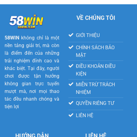
VỀ CHÚNG TÔI
GIỚI THIỆU
58WIN
không chỉ là một
nền tảng giải trí, mà còn
CHÍNH SÁCH BẢO
là điểm đến của những
MẬT
trải nghiệm đỉnh cao và
ĐIỀU KHOẢN ĐIỀU
khác biệt. Tại đây, người
KIỆN
chơi được tận hưởng
không gian trực tuyến
MIỄN TRỪ TRÁCH
mượt mà, nơi mọi thao
NHIỆM
tác đều nhanh chóng và
QUYỀN RIÊNG TƯ
tiện lợi
LIÊN HỆ
HƯỚNG DẪN
LIÊN HỆ