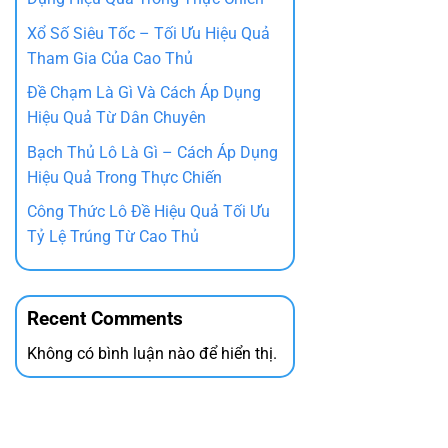
Xổ Số Siêu Tốc – Tối Ưu Hiệu Quả
Tham Gia Của Cao Thủ
Đề Chạm Là Gì Và Cách Áp Dụng
Hiệu Quả Từ Dân Chuyên
Bạch Thủ Lô Là Gì – Cách Áp Dụng
Hiệu Quả Trong Thực Chiến
Công Thức Lô Đề Hiệu Quả Tối Ưu
Tỷ Lệ Trúng Từ Cao Thủ
Recent Comments
Không có bình luận nào để hiển thị.