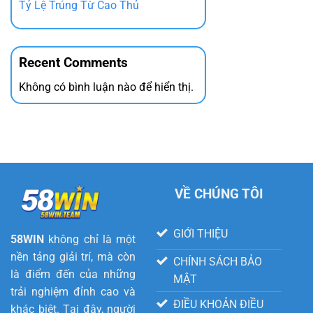
Tỷ Lệ Trúng Từ Cao Thủ
Recent Comments
Không có bình luận nào để hiển thị.
VỀ CHÚNG TÔI
GIỚI THIỆU
58WIN
không chỉ là một
nền tảng giải trí, mà còn
CHÍNH SÁCH BẢO
là điểm đến của những
MẬT
trải nghiệm đỉnh cao và
ĐIỀU KHOẢN ĐIỀU
khác biệt. Tại đây, người