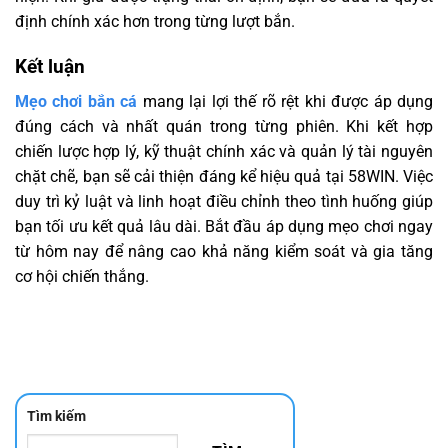
định chính xác hơn trong từng lượt bắn.
Kết luận
Mẹo chơi bắn cá
mang lại lợi thế rõ rệt khi được áp dụng
đúng cách và nhất quán trong từng phiên. Khi kết hợp
chiến lược hợp lý, kỹ thuật chính xác và quản lý tài nguyên
chặt chẽ, bạn sẽ cải thiện đáng kể hiệu quả tại 58WIN. Việc
duy trì kỷ luật và linh hoạt điều chỉnh theo tình huống giúp
bạn tối ưu kết quả lâu dài. Bắt đầu áp dụng mẹo chơi ngay
từ hôm nay để nâng cao khả năng kiểm soát và gia tăng
cơ hội chiến thắng.
Tìm kiếm