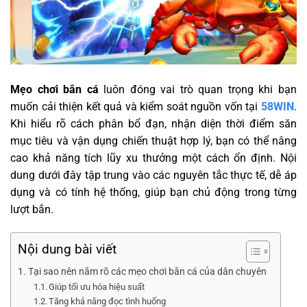
Mẹo chơi bắn cá
luôn đóng vai trò quan trọng khi bạn
muốn cải thiện kết quả và kiểm soát nguồn vốn tại
58WIN
.
Khi hiểu rõ cách phân bổ đạn, nhận diện thời điểm săn
mục tiêu và vận dụng chiến thuật hợp lý, bạn có thể nâng
cao khả năng tích lũy xu thưởng một cách ổn định. Nội
dung dưới đây tập trung vào các nguyên tắc thực tế, dễ áp
dụng và có tính hệ thống, giúp bạn chủ động trong từng
lượt bắn.
Nội dung bài viết
Tại sao nên nắm rõ các mẹo chơi bắn cá của dân chuyên
Giúp tối ưu hóa hiệu suất
Tăng khả năng đọc tình huống