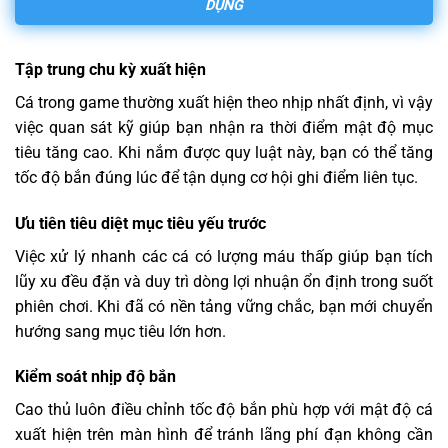
DỤNG
Tập trung chu kỳ xuất hiện
Cá trong game thường xuất hiện theo nhịp nhất định, vì vậy
việc quan sát kỹ giúp bạn nhận ra thời điểm mật độ mục
tiêu tăng cao. Khi nắm được quy luật này, bạn có thể tăng
tốc độ bắn đúng lúc để tận dụng cơ hội ghi điểm liên tục.
Ưu tiên tiêu diệt mục tiêu yếu trước
Việc xử lý nhanh các cá có lượng máu thấp giúp bạn tích
lũy xu đều đặn và duy trì dòng lợi nhuận ổn định trong suốt
phiên chơi. Khi đã có nền tảng vững chắc, bạn mới chuyển
hướng sang mục tiêu lớn hơn.
Kiểm soát nhịp độ bắn
Cao thủ luôn điều chỉnh tốc độ bắn phù hợp với mật độ cá
xuất hiện trên màn hình để tránh lãng phí đạn không cần