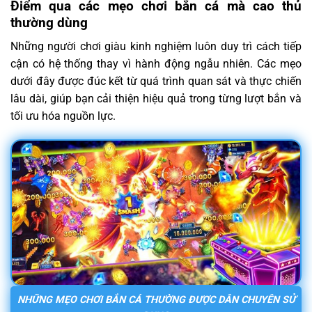
Điểm qua các mẹo chơi bắn cá mà cao thủ
thường dùng
Những người chơi giàu kinh nghiệm luôn duy trì cách tiếp
cận có hệ thống thay vì hành động ngẫu nhiên. Các mẹo
dưới đây được đúc kết từ quá trình quan sát và thực chiến
lâu dài, giúp bạn cải thiện hiệu quả trong từng lượt bắn và
tối ưu hóa nguồn lực.
NHỮNG MẸO CHƠI BẮN CÁ THƯỜNG ĐƯỢC DÂN CHUYÊN SỬ