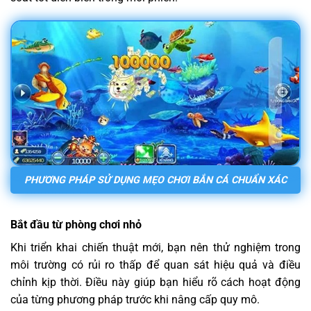
PHƯƠNG PHÁP SỬ DỤNG MẸO CHƠI BẮN CÁ CHUẨN XÁC
Bắt đầu từ phòng chơi nhỏ
Khi triển khai chiến thuật mới, bạn nên thử nghiệm trong
môi trường có rủi ro thấp để quan sát hiệu quả và điều
chỉnh kịp thời. Điều này giúp bạn hiểu rõ cách hoạt động
của từng phương pháp trước khi nâng cấp quy mô.