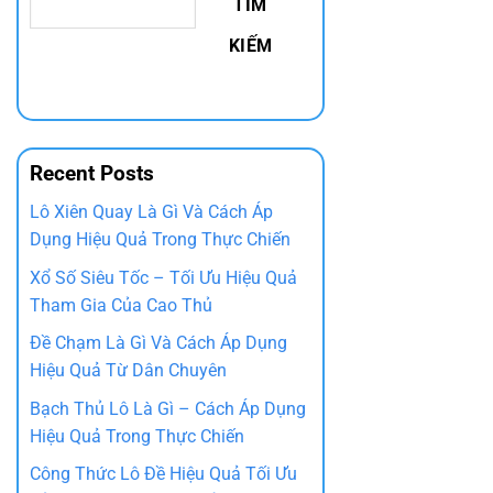
TÌM
KIẾM
Recent Posts
Lô Xiên Quay Là Gì Và Cách Áp
Dụng Hiệu Quả Trong Thực Chiến
Xổ Số Siêu Tốc – Tối Ưu Hiệu Quả
Tham Gia Của Cao Thủ
Đề Chạm Là Gì Và Cách Áp Dụng
Hiệu Quả Từ Dân Chuyên
Bạch Thủ Lô Là Gì – Cách Áp Dụng
Hiệu Quả Trong Thực Chiến
Công Thức Lô Đề Hiệu Quả Tối Ưu