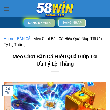
Bỏ
qua
nội
dung
ĐĂNG NHẬP
ĐĂNG KÝ +88K
Home
-
BẮN CÁ
-
Mẹo Chơi Bắn Cá Hiệu Quả Giúp Tối Ưu
Tỷ Lệ Thắng
Mẹo Chơi Bắn Cá Hiệu Quả Giúp Tối
Ưu Tỷ Lệ Thắng
24
Th4