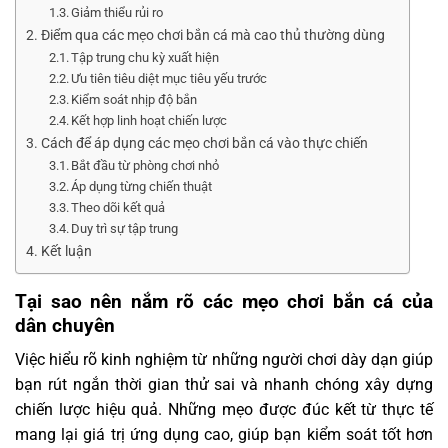
Giảm thiểu rủi ro
Điểm qua các mẹo chơi bắn cá mà cao thủ thường dùng
Tập trung chu kỳ xuất hiện
Ưu tiên tiêu diệt mục tiêu yếu trước
Kiểm soát nhịp độ bắn
Kết hợp linh hoạt chiến lược
Cách để áp dụng các mẹo chơi bắn cá vào thực chiến
Bắt đầu từ phòng chơi nhỏ
Áp dụng từng chiến thuật
Theo dõi kết quả
Duy trì sự tập trung
Kết luận
Tại sao nên nắm rõ các mẹo chơi bắn cá của
dân chuyên
Việc hiểu rõ kinh nghiệm từ những người chơi dày dạn giúp
bạn rút ngắn thời gian thử sai và nhanh chóng xây dựng
chiến lược hiệu quả. Những mẹo được đúc kết từ thực tế
mang lại giá trị ứng dụng cao, giúp bạn kiểm soát tốt hơn