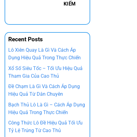
KIẾM
Recent Posts
Lô Xiên Quay Là Gì Và Cách Áp
Dụng Hiệu Quả Trong Thực Chiến
Xổ Số Siêu Tốc – Tối Ưu Hiệu Quả
Tham Gia Của Cao Thủ
Đề Chạm Là Gì Và Cách Áp Dụng
Hiệu Quả Từ Dân Chuyên
Bạch Thủ Lô Là Gì – Cách Áp Dụng
Hiệu Quả Trong Thực Chiến
Công Thức Lô Đề Hiệu Quả Tối Ưu
Tỷ Lệ Trúng Từ Cao Thủ