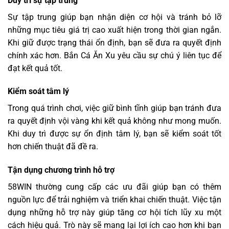
Duy trì sự tập trung
Sự tập trung giúp bạn nhận diện cơ hội và tránh bỏ lỡ
những mục tiêu giá trị cao xuất hiện trong thời gian ngắn.
Khi giữ được trạng thái ổn định, bạn sẽ đưa ra quyết định
chính xác hơn. Bắn Cá Ăn Xu yêu cầu sự chú ý liên tục để
đạt kết quả tốt.
Kiểm soát tâm lý
Trong quá trình chơi, việc giữ bình tĩnh giúp bạn tránh đưa
ra quyết định vội vàng khi kết quả không như mong muốn.
Khi duy trì được sự ổn định tâm lý, bạn sẽ kiểm soát tốt
hơn chiến thuật đã đề ra.
Tận dụng chương trình hỗ trợ
58WIN thường cung cấp các ưu đãi giúp bạn có thêm
nguồn lực để trải nghiệm và triển khai chiến thuật. Việc tận
dụng những hỗ trợ này giúp tăng cơ hội tích lũy xu một
cách hiệu quả. Trò này sẽ mang lại lợi ích cao hơn khi bạn