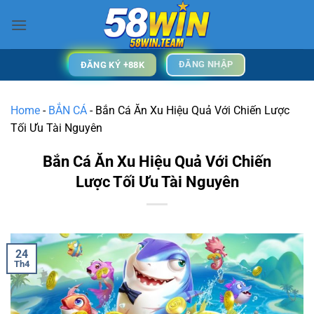
Bỏ
qua
nội
dung
ĐĂNG NHẬP
ĐĂNG KÝ +88K
Home
-
BẮN CÁ
-
Bắn Cá Ăn Xu Hiệu Quả Với Chiến Lược
Tối Ưu Tài Nguyên
Bắn Cá Ăn Xu Hiệu Quả Với Chiến
Lược Tối Ưu Tài Nguyên
24
Th4