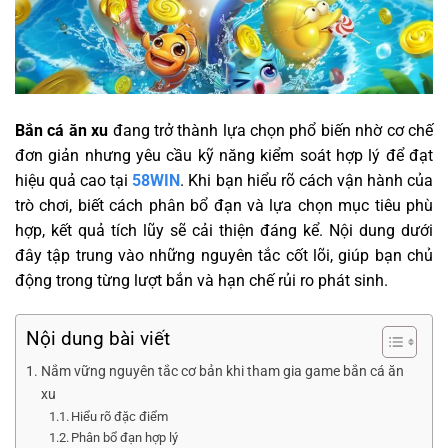
Bắn cá ăn xu
đang trở thành lựa chọn phổ biến nhờ cơ chế
đơn giản nhưng yêu cầu kỹ năng kiểm soát hợp lý để đạt
hiệu quả cao tại
58WIN
. Khi bạn hiểu rõ cách vận hành của
trò chơi, biết cách phân bổ đạn và lựa chọn mục tiêu phù
hợp, kết quả tích lũy sẽ cải thiện đáng kể. Nội dung dưới
đây tập trung vào những nguyên tắc cốt lõi, giúp bạn chủ
động trong từng lượt bắn và hạn chế rủi ro phát sinh.
Nội dung bài viết
Nắm vững nguyên tắc cơ bản khi tham gia game bắn cá ăn
xu
Hiểu rõ đặc điểm
Phân bổ đạn hợp lý